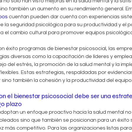
l no solo han visto mejoras en la salud mental y la satis
ino también un aumento en su rendimiento general. E
pos
 cuentan pueden dar cuenta con experiencias sist
 de la seguridad psicológica para su productividad y el p
a el cambio cultural para promover equipos psicológi
n éxito programas de bienestar psicosocial, las empr
gias diversas como la capacitación de líderes y emplea
ejo del estrés, la promoción de la salud mental y la im
 flexibles. Estas estrategias, respaldadas por evidencias
 sino también la cohesión y la productividad del equipo.
 el bienestar psicosocial debe ser una estrate
go plazo
optan un enfoque proactivo hacia la salud mental no 
pleados sino que también se posicionan para un éxito s
más competitivo. Para las organizaciones listas para l