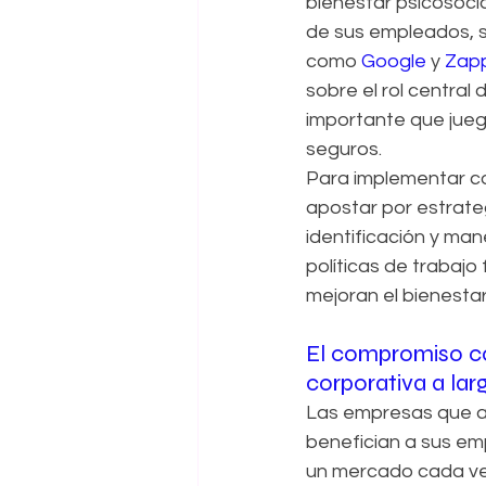
bienestar psicosocia
de sus empleados, s
como 
Google
 y 
Zap
sobre el rol central
importante que jueg
seguros.
Para implementar co
apostar por estrate
identificación y man
políticas de trabajo
mejoran el bienestar
El compromiso con
corporativa a lar
Las empresas que ad
benefician a sus em
un mercado cada vez 