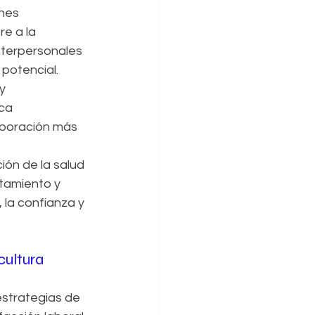
nes 
re a la 
nterpersonales 
potencial. 
y 
ca 
aboración más 
ión de la salud 
tamiento y 
la confianza y 
cultura 
strategias de 