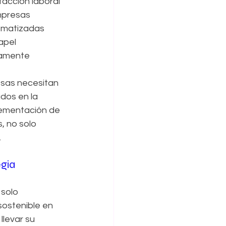
facción laboral 
mpresas 
ematizadas 
apel 
camente 
esas necesitan 
dos en la 
plementación de 
, no solo 
 
gia 
solo 
ostenible en 
levar su 