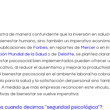
tra de manera contundente que la inversión en salud 
bienestar humano, sino también un imperativo económi
publicaciones de 
Forbes
, en reportes de 
Mercer
 o en i
ión Mundial de la Salud
 o de 
Deloitte
, se plantea clar
tar psicosocial bien implementados pueden ofrecer u
ficativo, al reducir el ausentismo y mejorar la productivid
l bienestar psicosocial en el ambiente laboral ha cobr
o para la salud y la satisfacción del personal sino tamb
l. A medida que más empresas reconocen este vínculo,
ivas de bienestar se vuelve imperativa.
s cuando decimos "seguridad psicológica"?