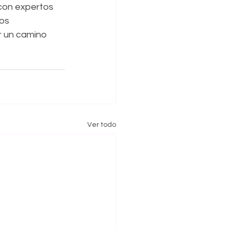
 con expertos 
os 
r un camino 
Ver todo