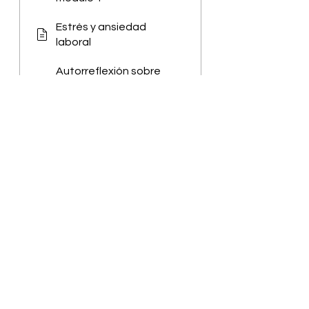
Estrés y ansiedad
laboral
Autorreflexión sobre
las violencias y riesgos
psicosociales
Materiales de apoyo
del módulo 1
Cargar más
Compártelo en tus redes