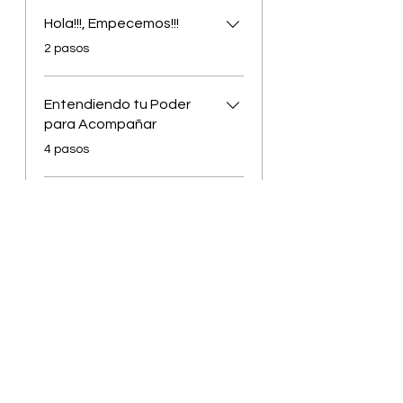
Hola!!!, Empecemos!!!
.
2 pasos
Entendiendo tu Poder
para Acompañar
.
4 pasos
Cargar más
Compártelo en tus redes