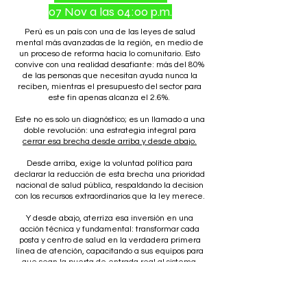
07 Nov a las 04:00 p.m.
Perú es un país con una de las leyes de salud
mental más avanzadas de la región, en medio de
un proceso de reforma hacia lo comunitario. Esto
convive con una realidad desafiante: más del 80%
de las personas que necesitan ayuda nunca la
reciben, mientras el presupuesto del sector para
este fin apenas alcanza el 2.6%.
Este no es solo un diagnóstico; es un llamado a una
doble revolución: una estrategia integral para
cerrar esa brecha desde arriba y desde abajo.
Desde arriba, exige la voluntad política para
declarar la reducción de esta brecha una prioridad
nacional de salud pública, respaldando la decision
con los recursos extraordinarios que la ley merece.
Y desde abajo, aterriza esa inversión en una
acción técnica y fundamental: transformar cada
posta y centro de salud en la verdadera primera
línea de atención, capacitando a sus equipos para
que sean la puerta de entrada real al sistema,
capaces de detectar, manejar y articular el
cuidado especializado.
Únete a la presentación de este informe y