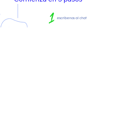
escríbenos al chat
evaluamos tu
bienestar
psicosocial actual
te conectamos al
servicio que
mejor cubra tus
necesidades
Política de privacidad y
Disclaimer
©
libremente.pe
- 2024