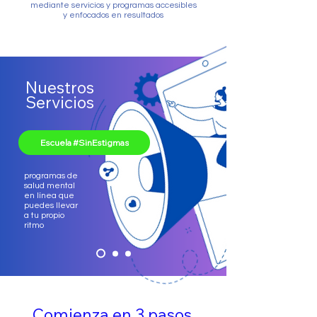
mediante servicios y programas accesibles
y enfocados en resultados
Nuestros
Servicios
Escuela #SinEstigmas
programas de
salud mental
en línea que
puedes llevar
a tu propio
ritmo
Comienza en 3 pasos